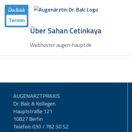
Zum
Inhalt
springen
Termin
Über Sahan Cetinkaya
Webhoster augen-haupt.de
AUGENARZTPRAXIS
Dr. Balc & Kollegen
Hauptstraße 121
10827 Berlin
Telefon: 030 / 782 50 52